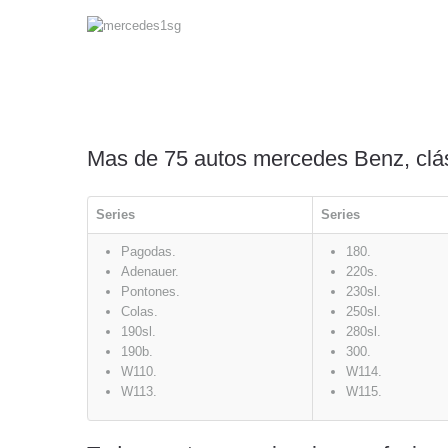
Mas de 75 autos mercedes Benz, clás
Series
Series
Pagodas.
180.
Adenauer.
220s.
Pontones.
230sl.
Colas.
250sl.
190sl.
280sl.
190b.
300.
W110.
W114.
W113.
W115.