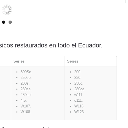
icos restaurados en todo el Ecuador.
Series
Series
300Sc.
200.
250se.
230.
280s.
250c.
280se.
280ce.
280sel.
w111.
4.5.
c111.
W107.
W116.
W108.
W123.