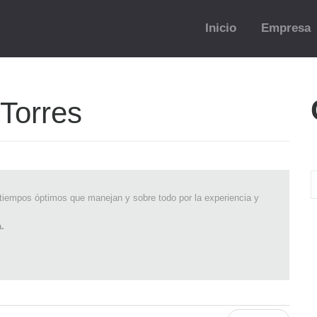
Inicio
Empresa
 Torres
C
 tiempos óptimos que manejan y sobre todo por la experiencia y
.