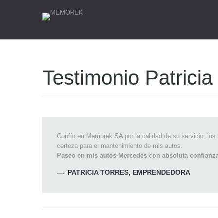
Testimonio Patricia
Confío en Memorek SA por la calidad de su servicio, los
certeza para el mantenimiento de mis autos.
Paseo en mis autos Mercedes con absoluta confianza
PATRICIA TORRES
,
EMPRENDEDORA