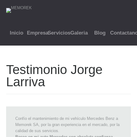
Inicio
Empresa
Servicios
Galeria
Blog
Contactan
Testimonio Jorge
Larriva
Confío el mantenimiento de mi vehículo Mercedes Benz a
Memorek SA, por la gran experiencia en el mercado, por la
calidad de sus servicios.
Paseo en mi auto Mercedes con absoluta confianza.